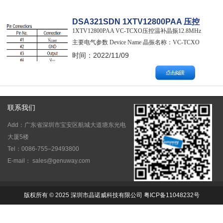
DSA321SDN 1XTV12800PAA 压控
1XTV12800PAA VC-TCXO压控温补晶振12.8MHz
温补晶振12.8MHz规格参数说明
主要电气参数 Device Name 晶振名称：VC-TCXO
品牌：KDS TYPE 晶振类型: DSA321SDN Size 尺
时间：2022/11/09
寸：3.2mm*2.5mm SPEC No. 料号:
1XTV12800PAA NOMINAL FRE…
联系我们
Add：广东省深圳市宝安区航城大道塘东光电
大厦5楼
Tel：0086-755–29493800
E-mail： sales@genuway.com
版权所有 © 2025 深圳市晶诺威科技有限公司 粤ICP备11048232号