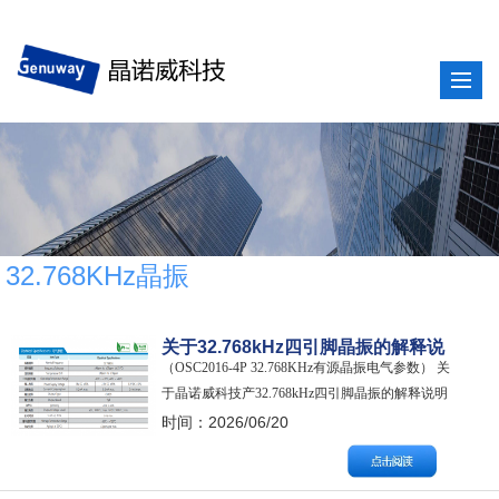
32.768KHz晶振
关于32.768kHz四引脚晶振的解释说
（OSC2016-4P 32.768KHz有源晶振电气参数） 关
明
于晶诺威科技产32.768kHz四引脚晶振的解释说明
如下： 通常情况下，具备四引脚的32.768kHz晶振
时间：2026/06/20
为有源晶振（Crystal Oscillator/石英晶体振荡
器）。而具备两引脚的32.768kHz晶振为无源晶振
（Crystal…