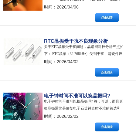
它通常在 30,000 到 80,000 之间，具体取决于晶振
时间：2026/04/06
的品牌、型号和生产工艺。 需要注意的是，晶振
的Q值并不是一个恒定值，它会受到一些因素的影
响： 测量环境： 在空气中测量和在真空环境中测
量，…
RTC晶振受干扰不良现象分析
关于RTC晶振受干扰问题，晶诺威科技分析三点如
下： RTC晶振（32.768kHz）受到干扰，是硬件设
计中最常见也最让人头疼的问题之一。由于它本
时间：2026/04/02
身是一个高阻抗、低功耗、小信号的敏感器件，
非常容易受到外部电磁信号和PCB布局的干扰。
1、走时不准 不良具体表现：时钟变快或变慢（通
常是变快） 原因分析：…
电子钟时间不准可以换晶振吗?
电子钟时间不准可以换晶振吗? 答：可以，而且更
换晶振通常是修复电子石英钟走时不准的首选和
最主要的方法。 为什么换晶振能解决问题？ 石英
时间：2026/02/02
钟的核心计时基准就是那个32.768kHz的无源晶
振。这个频率经过芯片内部的分频电路（除以