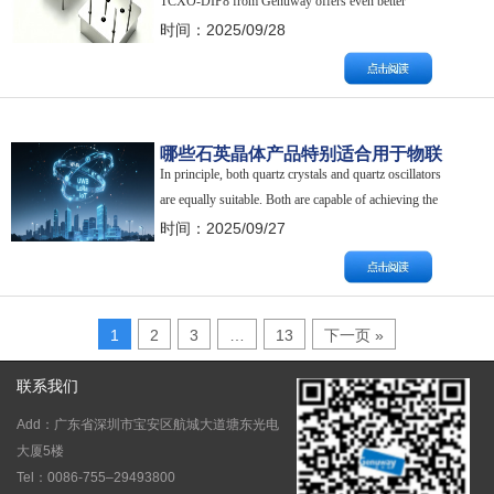
TCXO-DIP8 from Genuway offers even better
frequency stability. It’s a 32.768 kHz TCXO, offering
时间：2025/09/28
an unsurpassed freque…
哪些石英晶体产品特别适合用于物联
In principle, both quartz crystals and quartz oscillators
网应用？
are equally suitable. Both are capable of achieving the
required frequency stability. 原则上，石英…
时间：2025/09/27
1
2
3
…
13
下一页 »
联系我们
Add：广东省深圳市宝安区航城大道塘东光电
大厦5楼
Tel：0086-755–29493800