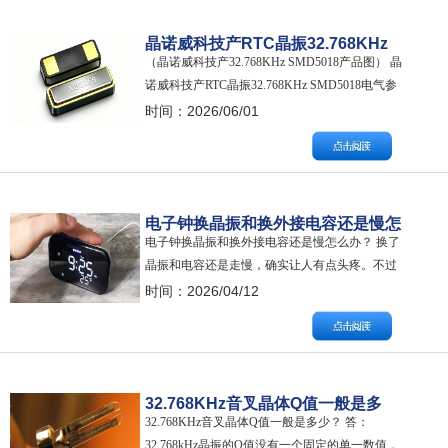
晶诺威科技产RTC晶振32.768KHz
（晶诺威科技产32.768KHz SMD5018产品图） 晶
SMD5018电气参数说明
诺威科技产RTC晶振32.768KHz SMD5018电气参
数说明如下： 关键参数： 产品类型：音叉型RTC
时间：2026/06/01
石英晶体谐振器、Quartz crystal unit 振荡形式：基
频Fundamental 产品型号：SMD5018 尺寸：5.0…
电子钟换晶振和换外接电容还是慢怎
电子钟换晶振和换外接电容还是慢怎么办？ 换了
么办？
晶振和电容还是走慢，确实让人有点头疼。不过
别着急，这通常意味着问题可能出在了我们还没
时间：2026/04/12
注意到的地方。我们可以用一个简单的“排除法”，
一步步把原因找出来。 第一步：从最简单的可能
性开始排查 在深入电路内部之前，有几个外部因
素很容易被忽略，但影响却很大： 检查电…
32.768KHz音叉晶体Q值一般是多
32.768KHz音叉晶体Q值一般是多少？ 答：
少？
32.768kHz晶振的Q值没有一个固定的单一数值，