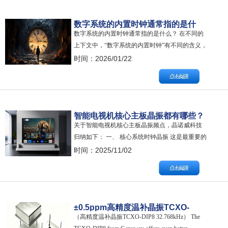
32768），正好得到1Hz的精确秒信号。 1、晶振
老化： 随着时间的推移，…
数字系统的内置时钟通常指的是什
数字系统的内置时钟通常指的是什么？ 在不同的
么？
上下文中，“数字系统的内置时钟”有不同的含义，
但核心思想是相同的：一个为系统提供稳定节拍
时间：2026/01/22
和时间基准的信号源。我们可以从两个层面来理
解： 层面一：硬件/物理层面（最常见含义） 这是
指数字集成电路（如CPU、单片机、FPGA）内部
或外部的一个时钟电路，通常由一…
智能电视机核心主板晶振都有哪些？
关于智能电视机核心主板晶振频点，晶诺威科技
归纳如下： 一、 核心系统时钟晶振 这是最重要的
晶振，没有它电视机就无法开机。 主晶振 - 通常
时间：2025/11/02
为24MHz或25MHz 位置：通常紧贴着主控芯片
（SoC，即核心处理器）旁边。 作用：为整个智
能电视的“大脑”——主控芯片提供基准时钟。这个
时钟经过芯片内部的P…
±0.5ppm高精度温补晶振TCXO-
（高精度温补晶振TCXO-DIP8 32.768kHz） The
DIP8 32.768kHz