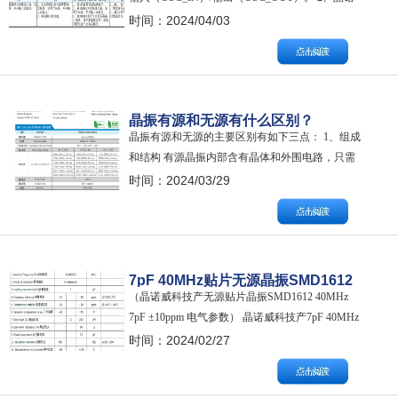
威科技产有源晶振三号脚（#3）为频率输出脚，
时间：2024/04/03
其位置位于一号脚（#1）对角线方向。 3、晶振引
脚之间不可粘连，以免发生短路停振。 举例：
SMD3225四脚无源晶振尺寸及引脚说明如下：
（…
晶振有源和无源有什么区别？
晶振有源和无源的主要区别有如下三点： 1、组成
和结构 有源晶振内部含有晶体和外围电路，只需
外部提供一个电压源，就能直接输出信号。其一
时间：2024/03/29
般有四个脚，一个电源，一个接地，一个信号输
出端，一个NC(空脚或三态)。无源晶振则只有一
个晶体，必须结合外围电路构成一个振荡器才能
输出特定频率的信号，且这个振荡器需要提…
7pF 40MHz贴片无源晶振SMD1612
（晶诺威科技产无源贴片晶振SMD1612 40MHz
规格及使用说明
7pF ±10ppm 电气参数） 晶诺威科技产7pF 40MHz
贴片无源晶振SMD1612规格及使用说明如下：
时间：2024/02/27
NOMINAL FREQUENCY标称频率：40.000000
MHz HOLDER TYPE封装类型：SMD1612 GNW