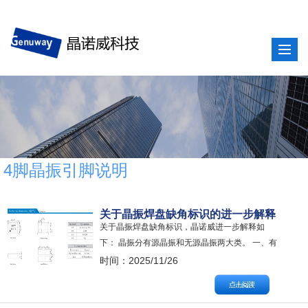
4脚晶振引脚说明
关于晶振焊盘缺角标识的进一步解释
关于晶振焊盘缺角标识，晶诺威进一步解释如
下： 晶振分有源晶振和无源晶振两大类。 一、有
源晶振 焊盘缺角指的是该晶振的1号脚。 举例：
时间：2025/11/26
有源晶振OSC2016焊盘功能说明如下： 有源晶振
的1号脚功能繁多，需要参阅指定晶振规格书说
明。如：三态、E/D使能、待机、电压控制、接