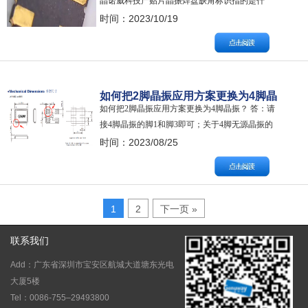
晶诺威科技产贴片晶振焊盘缺角标识指的是什
么？ 答：一般情况下，四脚无源贴片晶振焊盘缺
时间：2023/10/19
角标识指的是该脚位为无源晶振的频率管脚1号
脚，对角为频率管脚3号脚；在此提醒：2号脚和4
号脚导通，为接地脚。关于引脚功能说明，请以
晶振规格书为准。 四脚有源贴片晶振焊…
如何把2脚晶振应用方案更换为4脚晶
如何把2脚晶振应用方案更换为4脚晶振？ 答：请
振的？
接4脚晶振的脚1和脚3即可；关于4脚无源晶振的
脚2和脚4，建议接地。 解释： 如果原来使用的是
时间：2023/08/25
2脚晶振，说明为无源晶振应用方案。2脚晶振的
两个脚为该型号晶振的频率管脚，一个负责频率
输出，另外一个负责频率输入。需要指出的是，
这两个脚不具备方向性，因此无需担…
1
2
下一页 »
联系我们
Add：广东省深圳市宝安区航城大道塘东光电
大厦5楼
Tel：0086-755–29493800