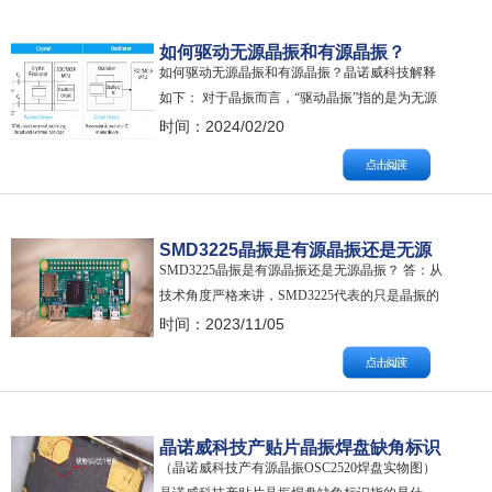
P/N…
如何驱动无源晶振和有源晶振？
如何驱动无源晶振和有源晶振？晶诺威科技解释
如下： 对于晶振而言，“驱动晶振”指的是为无源
晶振（Crystal）提供正确的激励功率（Driver
时间：2024/02/20
Level）或对有源晶振（Oscillator）提供额定的电
源电压（Vdd），使其在规定的频率和振幅范围内
工作。 无源晶振的驱动方式 一般情况下，无源晶
振的…
SMD3225晶振是有源晶振还是无源
SMD3225晶振是有源晶振还是无源晶振？ 答：从
晶振？
技术角度严格来讲，SMD3225代表的只是晶振的
封装尺寸。 关于SMD3225晶振是有源晶振还是无
时间：2023/11/05
源晶振，晶诺威科技解释如下： 在 “SMD3225”这
个表述中，SMD代表“贴片式”，适合SMT回流焊
自动贴片作业，“3225”代表的是该型号晶振的尺
寸…
晶诺威科技产贴片晶振焊盘缺角标识
（晶诺威科技产有源晶振OSC2520焊盘实物图）
指的是什么？