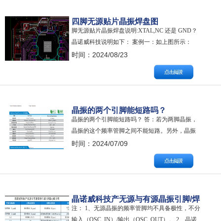
地、悬空等。 二、无源晶振 焊盘…
四脚无源贴片晶振焊盘图
脚无源贴片晶振焊盘说明:XTAL,NC 还是 GND？
解:XTAL,NC 还是 GND？
晶诺威科技说明如下： 案例一：如上图所示：
1、晶振尺寸为：3.2mm*2.5mm 2、焊盘有缺角标
时间：2024/08/23
识的为#4脚，对角方向为#2脚。NC：NO
CONNECTION，中文意思是：不连接。 3、#1脚
和#3脚与内部晶片电路相连，为频率管脚，不具
备方…
晶振的两个引脚能短路吗？
晶振的两个引脚能短路吗？ 答：若为两脚晶振，
晶振的这个频率管脚之间不能短路。另外，晶振
的频率管脚也不能接触到晶振的金属外壳，否则
时间：2024/07/09
均会引发晶振停振。 注： 如果为四脚无源晶振，
如晶诺威科技产四脚无源晶振脚1和脚3为频率管
脚，它们之间不能短路，也不能与晶振金属外壳
短路。
晶诺威科技产无源与有源晶振引脚/焊
注： 1、无源晶振的频率管脚均不具备极性，不分
盘功能说明
输入（OSC_IN）/输出（OSC_OUT）。 2、晶诺