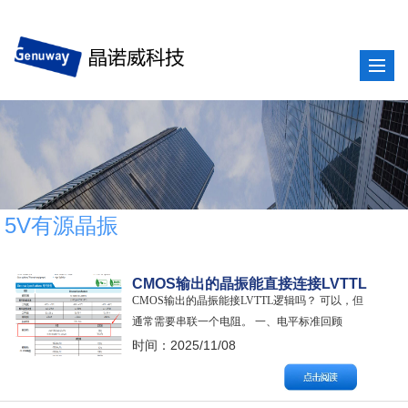
5V有源晶振
CMOS输出的晶振能直接连接LVTTL
CMOS输出的晶振能接LVTTL逻辑吗？ 可以，但
逻辑吗？
通常需要串联一个电阻。 一、电平标准回顾
CMOS输出晶振： 通常指输出电平符合CMOS逻
时间：2025/11/08
辑标准的晶振。对于3.3V供电的晶振，其输出高
电平（Voh）非常接近3.3V，低电平（Vol）非常
接近0V。它的输出驱动能力较强，边沿非常陡