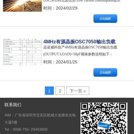
OSC5032特点及优势 Low current consumption低功
耗 3-state function具备三态功能 +5.0V HCMOS
时间：2024/02/29
oscillator 5V供电晶体振荡器 CMOS Level Output方
波输出 Able …
4MHz有源晶振OSC7050输出负载
晶诺威科技产4MHz有源晶振OSC7050输出负载
(OUTPUT LOAD)=50pF规格参数说
(OUTPUT LOAD)=50pF规格参数说明如下：
明
Description 产品描述： Crystal Oscillator Nominal
时间：2024/01/25
Frequency 标称频率：4.000000MHz Output Load输
出负载：50pF Supp…
1
2
下一页 »
联系我们
Add：广东省深圳市宝安区航城大道塘东光电
大厦5楼
Tel：0086-755–29493800