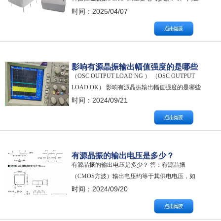
SC-cut晶体 2、 频率：5MHz、10MHz 3、 输出类
时间：2025/04/07
型：Sine Wave正弦波 4、 供电电压12V 5、 高精
度、高稳定度 6、 低相噪 7、 应用：时基、测量
设备、合成器、时钟参考…
影响有源晶振输出幅值强度的是哪些
（OSC OUTPUT LOAD NG ） （OSC OUTPUT
参数？
LOAD OK） 影响有源晶振输出幅值强度的是哪些
参数？ 答：有源晶振的输入电压和输出负载均会
时间：2024/09/21
影响其输出幅值强度。另外，有源晶振的IC型
号，测试电路长度及内置晶体本身电阻大小也会
影响其输出幅值的强度。 拓展阅读： 一、有源晶
振的结构…
有源晶振的输出电压是多少？
有源晶振的输出电压是多少？ 答：有源晶振
（CMOS方波）输出电压约等于其供电电压，如
下图所示： 解释： 该型号有源晶振供电电压
时间：2024/09/20
（Power Supply/Supply Voltage/Vcc/Vdd）为3.3V，
输出电压为交流信号： Output Level Voh（高电