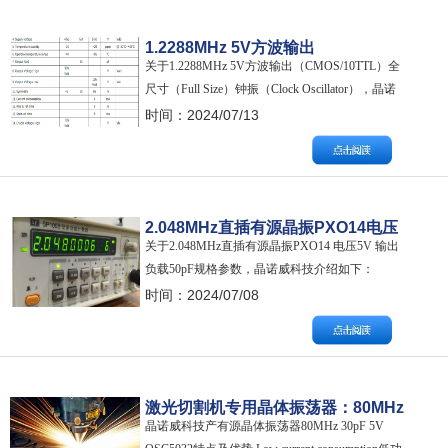
平）=3.3*90%=2.9…
1.2288MHz 5V方波输出
关于1.2288MHz 5V方波输出（CMOS/10TTL）全
CMOS/10TTL全尺寸Full Size钟振
尺寸（Full Size）钟振（Clock Oscillator），晶诺
Clock Oscillator
威科技介绍如下： 特点及优势 Fully compatible
时间：2024/07/13
with TTL circuitry 完全兼容TTL电路。 Output load
多种输出负载可选：1…
2.048MHz直插有源晶振PXO14电压
关于2.048MHz直插有源晶振PXO14 电压5V 输出
5V输出负载50pF规格参数
负载50pF规格参数，晶诺威科技介绍如下：
CRYSTAL OSCILLATOR SPECIFICATION晶体振
时间：2024/07/08
荡器主要规格 1.Description产品描述： Crystal
Oscillator 2.Nominal Frequency…
激光切割机专用晶体振荡器：80MHz
晶诺威科技产有源晶体振荡器80MHz 30pF 5V
30pF 5V OSC5032