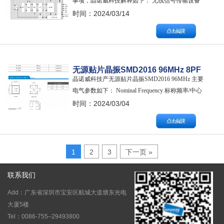
事项，晶诺威科技解释如下： 无线信号传输设备
（如：蓝牙、Wi-Fi、ZigBee、Lora等）内部产生
时间：2024/03/14
的频率都来自晶振所提供的频率（如：
16MHz）。因此可以说，整个无线系统的性能主
要取决于晶振参考频率的精度及稳定性。 对晶体
振荡器的外部元器件应慎重选择，相…
无源贴片晶振SMD2016 96MHz 8PF
晶诺威科技产无源贴片晶振SMD2016 96MHz 主要
±10PPM 工作温度-40~85℃
电气参数如下： Nominal Frequency 标称频率/中心
频率：96MHz Mode/振动模式：AT/Fundamental基
时间：2024/03/04
频（光刻技术） Frequency Tolerance调整频差：
±10 ppm max (at 25°C) L…
1
2
3
下一页 »
联系我们
Add：广东省深圳市宝安区航城大道塘东光电
大厦5楼
Tel：0086-755–29493800