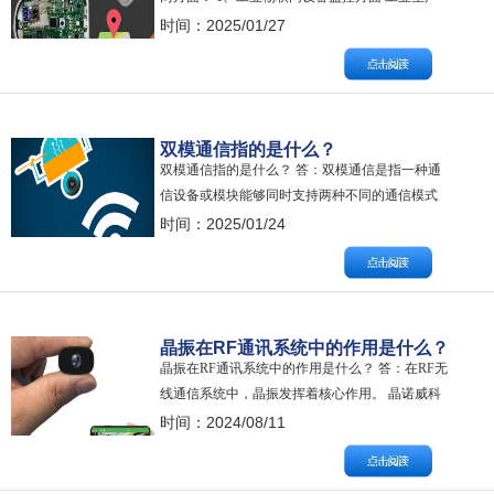
现场有大量的设备需要进行实时监控，例如数控
时间：2025/01/27
机床、自动化生产线中的电机等。双模通信模块
（如 4G 与 Wi-Fi 组合）可发挥积极作用。对于一
些关键设备，需要实时传输大量的运行参数（如
转速、温度、压力等）以及设备状…
双模通信指的是什么？
双模通信指的是什么？ 答：双模通信是指一种通
信设备或模块能够同时支持两种不同的通信模式
进行数据传输的技术。 双模通信能够在不同的通
时间：2025/01/24
信标准或频段间进行切换，以适应不同的通信需
求和环境条件。双模通信模块内部包含两种通信
技术的相关电路和组件，如射频前端、基带处理
器等。当需要通信时，模块会根据当前的网络环
晶振在RF通讯系统中的作用是什么？
境…
晶振在RF通讯系统中的作用是什么？ 答：在RF无
线通信系统中，晶振发挥着核心作用。 晶诺威科
技解释如下： 晶振可以为各个设备提供统一的时
时间：2024/08/11
钟参考，实现设备之间的精确同步，避免数据冲
突和碰撞，提高通信效率。 换句话说，晶振通过