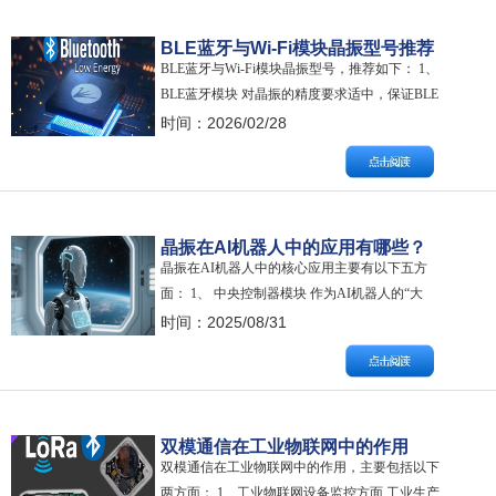
BLE蓝牙与Wi-Fi模块晶振型号推荐
BLE蓝牙与Wi-Fi模块晶振型号，推荐如下： 1、
BLE蓝牙模块 对晶振的精度要求适中，保证BLE
协议链路稳定；低功耗设计可延长续航，快速启
时间：2026/02/28
动特性减少唤醒及连接的能耗。蓝牙模块应用在
手环、蓝牙耳机、智能门锁等。 推荐：16MHz或
24MHz的无源晶振精度：±10至±30ppm常用尺
寸：3.2×1.…
晶振在AI机器人中的应用有哪些？
晶振在AI机器人中的核心应用主要有以下五方
面： 1、 中央控制器模块 作为AI机器人的“大
脑”，中央控制器需要处理海量指令，协调全身运
时间：2025/08/31
作。一旦时钟信号出现偏差，指令时序就会混
乱，轻则动作卡顿，重则系统宕机！ 2、 躯干/关
节控制模块 AI机器人完成类似取水杯这样的精细
任务，需要多个关节电机毫秒级协同…
双模通信在工业物联网中的作用
双模通信在工业物联网中的作用，主要包括以下
两方面： 1、工业物联网设备监控方面 工业生产