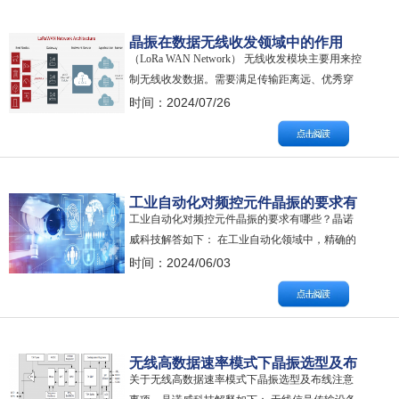
提供稳定的时钟信号、生成载波信号、在混频与
解调过程中发挥作用、频率控制、节能管…
晶振在数据无线收发领域中的作用
（LoRa WAN Network） 无线收发模块主要用来控
制无线收发数据。需要满足传输距离远、优秀穿
墙能力、体积小、灵敏度高、误码率低、数据传
时间：2024/07/26
输稳定性高、超低的休眠功耗等需求。 无线系统
（WiFi、蓝牙、Zigbee、LoRa、红外射频等）晶振
常见频率有32.768KHz、12MHz、16MHz、…
工业自动化对频控元件晶振的要求有
工业自动化对频控元件晶振的要求有哪些？晶诺
哪些？
威科技解答如下： 在工业自动化领域中，精确的
频率控制对于系统的稳定运行和生产效率的提升
时间：2024/06/03
具有决定性的意义，如：安全应用中使用的典型
协议包括 Wi-Fi、低功耗蓝牙 （BLE）、Z-Wave、
Zigbee、控制器局域网 （CAN）、RFID 和用于位
置跟踪的 G…
无线高数据速率模式下晶振选型及布
关于无线高数据速率模式下晶振选型及布线注意
线注意事项