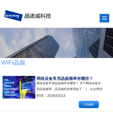
WiFi晶振
网络设备常用晶振频率有哪些？
网络设备常用晶振频率有哪些？ 关于网络设备常
用晶振频率，晶诺威科技整理如下： 1、以太网交
换机/路由器 25MHz、25.000625MHz(用于精确同
时间：2026/03/13
步)、40MHz、96MHz、125MHz、
125.003125MHz(用于精确同步)、156.25MHz、
156.250625MHz(用于精确同步…