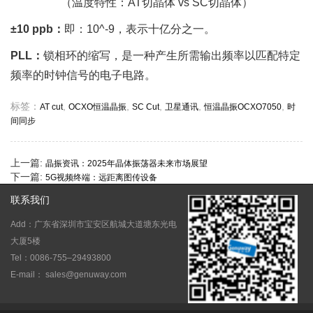
（温度特性：AT切晶体 vs SC切晶体）
±10 ppb：
即：10^-9，表示十亿分之一。
PLL：
锁相环的缩写，是一种产生所需输出频率以匹配特定
频率的时钟信号的电子电路。
标签：
,
,
,
,
,
AT cut
OCXO恒温晶振
SC Cut
卫星通讯
恒温晶振OCXO7050
时
间同步
上一篇:
晶振资讯：2025年晶体振荡器未来市场展望
下一篇:
5G视频终端：远距离图传设备
联系我们
Add：广东省深圳市宝安区航城大道塘东光电
大厦5楼
Tel：0086-755–29493800
E-mail： sales@genuway.com