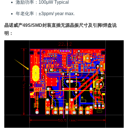
激励功率：100μW Typical
年老化率：±3ppm/ year max.
晶诺威产49S/SMD封装直插无源晶振尺寸及引脚/焊盘说
明：