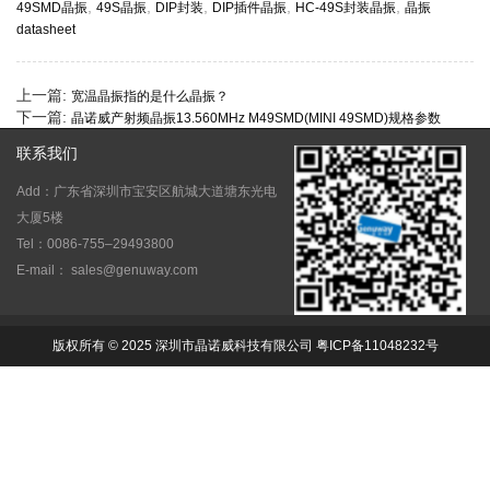
,
,
,
,
,
49SMD晶振
49S晶振
DIP封装
DIP插件晶振
HC-49S封装晶振
晶振
datasheet
上一篇:
宽温晶振指的是什么晶振？
下一篇:
晶诺威产射频晶振13.560MHz M49SMD(MINI 49SMD)规格参数
联系我们
Add：广东省深圳市宝安区航城大道塘东光电
大厦5楼
Tel：0086-755–29493800
E-mail： sales@genuway.com
版权所有 © 2025 深圳市晶诺威科技有限公司 粤ICP备11048232号