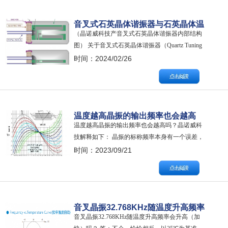
音叉式石英晶体谐振器与石英晶体温
（晶诺威科技产音叉式石英晶体谐振器内部结构
度传感器的关系
图） 关于音叉式石英晶体谐振器（Quartz Tuning
Fork Resonators）与石英晶体温度传感器（Quartz
时间：2024/02/26
Crystal Temperature Sensors）的关系，晶诺威科技
解释如下： 石英晶体温度传感器概念 基于压电石
英晶体谐振…
温度越高晶振的输出频率也会越高
温度越高晶振的输出频率也会越高吗？晶诺威科
吗？
技解释如下： 晶振的标称频率本身有一个误差，
其单位是PPM，也就是百万分之一。常见的晶振
时间：2023/09/21
误差有±10PPM、±20PPM和±30PPM。比如一个
20MHz ±10PPM的晶振，它的频率范围就是
19.999800MHz到20.000200MHz。 除了晶振自
身…
音叉晶振32.768KHz随温度升高频率
音叉晶振32.768KHz随温度升高频率会升高（加
会升高（加快）吗？