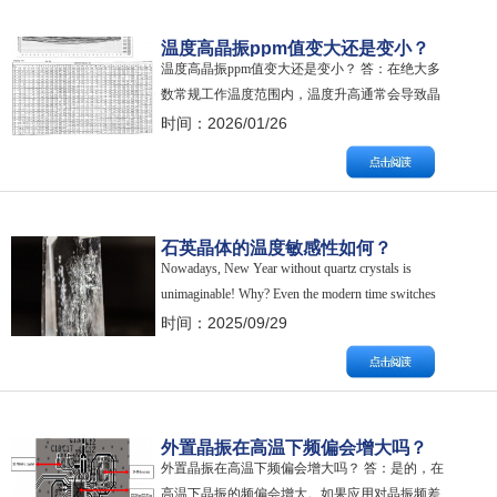
温度高晶振ppm值变大还是变小？
温度高晶振ppm值变大还是变小？ 答：在绝大多
数常规工作温度范围内，温度升高通常会导致晶
振的频率偏差（以ppm表示）的绝对值变大，也就
时间：2026/01/26
是频率稳定性变差。 晶诺威科技详解如下： 核心
概念： 频率-温度特性曲线 晶振的频率随温度变化
不是线性的，而是一条类似三次曲线（对于AT切
型石英晶体）的曲线。这条曲线…
石英晶体的温度敏感性如何？
Nowadays, New Year without quartz crystals is
unimaginable! Why? Even the modern time switches
for outdoor lighting need a quartz to have an accurate
时间：2025/09/29
…
外置晶振在高温下频偏会增大吗？
外置晶振在高温下频偏会增大吗？ 答：是的，在
高温下晶振的频偏会增大。如果应用对晶振频差