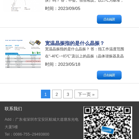
快）吗？ 答：不会。恰恰相反。以25℃为基准，
温度升高，晶振实际输出频率会下降（减慢）。
时间：2023/09/05
晶诺威科技解释如下： 音叉晶振32.768KHz的温
度拐点（turnover temperature）是25℃，低于25℃
或高于25℃时，晶振输出频率都会呈现下…
宽温晶振指的是什么晶振？
宽温晶振指的是什么晶振？ 答：指工作温度范围
在“-40℃~+85℃”及以上的晶振（晶体谐振器及晶
体振荡器），如“-40℃~+105℃”、-55℃~+85℃
时间：2023/05/18
或-40℃~+125℃。 （宽温石英晶片品质检测）
注：因为晶振的频率稳定性受温度影响，因此“工
作温度范围”是晶振电气参数的一个重要指标。
AT切…
1
2
3
下一页 »
联系我们
Add：广东省深圳市宝安区航城大道塘东光电
大厦5楼
Tel：0086-755–29493800