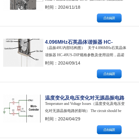
有严格要求，建议选择宽温晶振或温补晶振。 关
时间：2024/11/18
于温度对晶振频率的影响，晶诺威科技解释如
下： 1、石英晶片的切型直接影响着频率的变化曲
线。 2、晶振的制造工艺影响着晶振频率温度稳定
性。 3、具备温度补偿电路的有源晶振可…
4.096MHz石英晶体谐振器 HC-
（晶振49U内部结构图） 关于4.096MHz石英晶体
49US-DIP规格参数及使用说明
谐振器 HC-49US-DIP规格参数及使用说明，晶诺
威科技解释如下： GNW P/N晶诺威料号：
时间：2024/09/14
01G4M096GB2 Electrical Characteristics电气参数详
情： MARKING AND DIMENSION…
温度变化及电压变化对无源晶振电路
Temperature and Voltage Issues（温度变化及电压变
的影响
化对无源晶振电路的影响） The circuit should be
tested over the entire temperature and voltage range in
时间：2024/04/29
which it is expected…