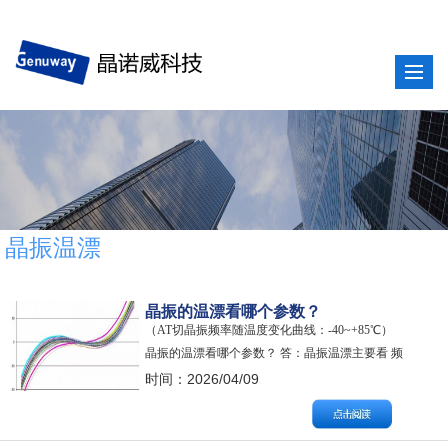
晶振温漂
晶振的温漂看哪个参数？
（AT切晶振频率随温度变化曲线：-40~+85℃）
晶振的温漂看哪个参数？ 答：晶振温漂主要看 频
率温度频率偏差（Frequency vs. Temperature，常缩
时间：2026/04/09
写为 Δf/f₀ 或 频率稳定度 vs 温度）。具体来说，
需要关注以下核心参数： 频率温度系数 单位是
ppm/℃（百万分之一/摄…