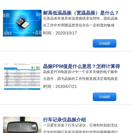
后，拔掉探头的套子，露出探…
耐高低温晶振（宽温晶振）是什么？
石英晶体本身具有温度曲线变化特性，因此晶振
工作温度范围是多少？
在工作中对周围温度变化存在一定程度的敏感
性。换而言之，温度的变化会导致晶振输出频率
时间：2020/10/17
发生频率偏差现象。在晶振的主要电气参数中就
包括了温度频偏范围这个主要参考值。简而言
之，宽温晶振就是指其工作温度范围及适应温度
变化的性能更高。 比如： SMD3225 24MH…
晶振PPM值是什么意思？怎样计算得
晶振是PCB电路设计中一个非常关键的电子频率
出实际晶振PPM值？
元器件，因为晶振的工作性能直接决定着电路是
否能够正常工作。 在晶振的各项电气参数中，若
时间：2020/07/21
要根据重要程度排位的话，位于首位的则是它的
PPM值，即频率精度。PPM值越小表明这颗晶振
精度越高，电路板反应也就越精准。下图为我司
晶振24MHZ测试数据，出货要求为±10…
行车记录仪晶振介绍
一旦爱车安装了行车记录仪，它将时时刻刻无比
忠实的拍摄行车前后画面并针对所拍摄视频进行