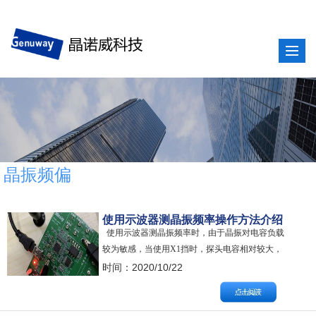
晶振频偏
使用示波器测晶振频率操作方法介绍
使用示波器测晶振频率时，由于晶振对电容负载
较为敏感，当使用X1挡时，探头电容相对较大，
相当于一个很重的负载并联在晶振电路中，很容
时间：2020/10/22
易造成对晶振频率的干扰甚至造成晶振停振，因
此建议将设备调至X10档位。 将示波器通道设置
为交流耦合，10X档位。确保晶振主板上电起振