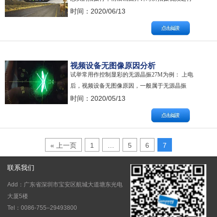
即刻储存或上传至云端数据库，为我们从根本上
时间：2020/06/13
避免了因事故起因争辩不清而造成的纠纷。尤其
是遇到意外碰瓷，视频录像可以帮助我们在法律
面前直接提供有效的证据。可以说，行车记录仪
让我们在行驶中大大提升了安全感。 行车记录仪
视频设备无图像原因分析
中的…
试举常用作控制显彩的无源晶振27M为例： 上电
后，视频设备无图像原因，一般属于无源晶振
27M没有处于最佳状态工作，即已经处于频偏状
时间：2020/05/13
态。 解决方案： 建议使用频率计数器测试晶振输
出脚及输入脚的频率，确认该晶振的实际输出频
率，通过调节外接电容使27M晶振处于或尽量靠
近频率中心点（27.00000MHz）…
« 上一页
1
…
5
6
7
联系我们
Add：广东省深圳市宝安区航城大道塘东光电
大厦5楼
Tel：0086-755–29493800