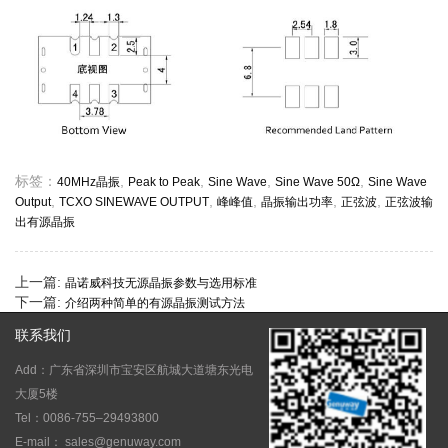
标签：
,
,
,
,
40MHz晶振
Peak to Peak
Sine Wave
Sine Wave 50Ω
Sine Wave
,
,
,
,
,
Output
TCXO SINEWAVE OUTPUT
峰峰值
晶振输出功率
正弦波
正弦波输
出有源晶振
上一篇:
晶诺威科技无源晶振参数与选用标准
下一篇:
介绍两种简单的有源晶振测试方法
联系我们
Add：广东省深圳市宝安区航城大道塘东光电
大厦5楼
Tel：0086-755–29493800
E-mail： sales@genuway.com