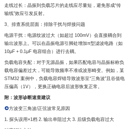
走线过长：晶振到负载芯片的走线应尽量短，避免形成“传
输线”效应引发反射。
3、排查系统层面：排除干扰与焊接问题
电源干扰：电源纹波过大（如超过 100mV）会直接耦合到
输出波形上。可以在晶振电源引脚处增加π型滤波电路（如
10μF + 0.1μF 电容组合）进行去耦。
负载电容失配：对于无源晶振，如果匹配电容与晶振标称负
载电容偏差过大，可能导致频率不准或波形畸变。例如，某
STM32 案例中，负载电容焊错导致波形呈“三角波”且谷值电
压偏高（1V），更换正确电容后波形恢复正常。
附：波形诊断速查建议
方波变三角波/正弦波常见原因
1. 探头误用×1档 2. 输出串阻过大 3. 后级负载电容过大