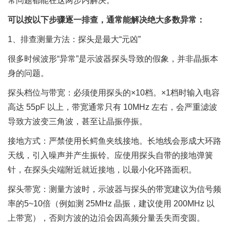
常问题都能在这两步内解决。
可以按以下步骤逐一排查，通常能解决绝大多数异常：
1、排查测量方法：探头是最大“元凶”
很多时候波形“异常”是示波器探头导致的假象，并非晶振本
身的问题。
探头档位与带宽：必须使用探头的×10档。×1档时输入电容
高达 55pF 以上，带宽通常只有 10MHz 左右，会严重滤波
导致方波变三角波，甚至让晶振停振。
接地方式：严禁使用长鳄鱼夹线接地。长地线会形成大环路
天线，引入噪声并产生振铃。应使用探头自带的接地弹簧
针，在探头尖端附近就近接地，以最小化环路面积。
探头带宽：测量方波时，示波器与探头的带宽建议为信号频
率的5~10倍（例如测 25MHz 晶振，建议使用 200MHz 以
上带宽），否则方波的边沿会因高频分量丢失而变圆。