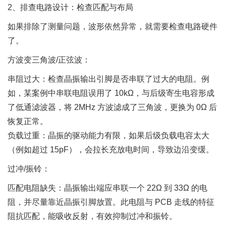
2、排查电路设计：检查匹配与布局
如果排除了测量问题，波形依然异常，就需要检查电路硬件
了。
方波变三角波/正弦波：
串阻过大：检查晶振输出引脚是否串联了过大的电阻。例
如，某案例中串联电阻误用了 10kΩ，与后级寄生电容形成
了低通滤波器，将 2MHz 方波滤成了三角波，更换为 0Ω 后
恢复正常。
负载过重：晶振的驱动能力有限，如果后级负载电容太大
（例如超过 15pF），会拉长充放电时间，导致边沿变缓。
过冲/振铃：
匹配电阻缺失：晶振输出端应串联一个 22Ω 到 33Ω 的电
阻，并尽量靠近晶振引脚放置。此电阻与 PCB 走线的特征
阻抗匹配，能吸收反射，有效抑制过冲和振铃。