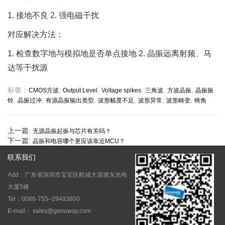
1. 接地不良 2. 强电磁干扰
对应解决方法：
1. 检查数字地与模拟地是否单点接地 2. 晶振远离射频、马
达等干扰源
标签：
,
,
,
,
,
CMOS方波
Output Level
Voltage spikes
三角波
方波晶振
晶振振
,
,
,
,
,
,
铃
晶振过冲
有源晶振输出类型
波形幅度不足
波形异常
波形畸变
犄角
上一篇:
无源晶振起振与芯片有关吗？
下一篇:
晶振和电容哪个更应该靠近MCU？
联系我们
Add：广东省深圳市宝安区航城大道塘东光电
大厦5楼
Tel：0086-755–29493800
E-mail： sales@genuway.com