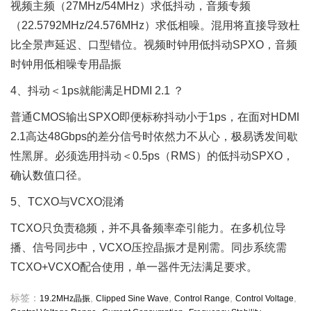
视频主频（27MHz/54MHz）求低抖动，音频专频
（22.5792MHz/24.576MHz）求低相噪。混用将直接导致杜
比全景声延迟、口型错位。视频时钟用低抖动SPXO，音频
时钟用低相噪专用晶振
4、抖动＜1ps就能满足HDMI 2.1 ？
普通CMOS输出SPXO即便标称抖动小于1ps，在面对HDMI
2.1高达48Gbps的差分信号时依然力不从心，极易诱发间歇
性黑屏。必须选用抖动＜0.5ps（RMS）的低抖动SPXO，
确认数值口径。
5、TCXO与VCXO混淆
TCXO只负责稳频，并不具备频率牵引能力。在多机位导
播、信号同步中，VCXO压控晶振才是刚需。同步系统需
TCXO+VCXO配合使用，单一器件无法满足要求。
标签：
,
,
,
,
19.2MHz晶振
Clipped Sine Wave
Control Range
Control Voltage