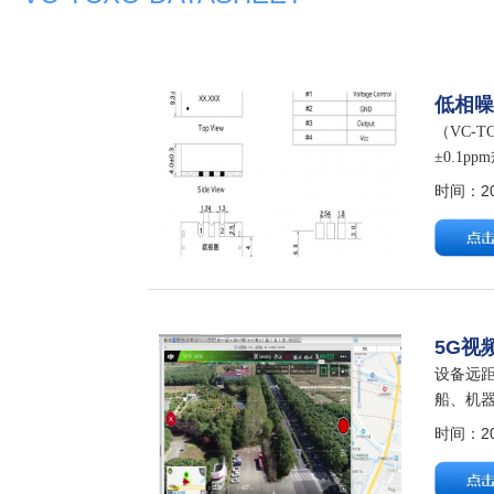
低相噪
（VC-
±0.1p
FREQUE
时间：202
5G视
设备远距
船、机器
设备作为
时间：202