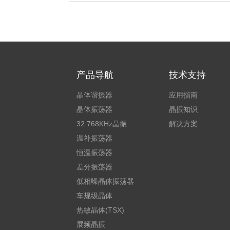
产品导航
技术支持
晶体谐振器
应用指南
晶体振荡器
晶振知识
32.768KHz晶振
解决方案
温补振荡器
恒温振荡器
差分振荡器
低相噪晶体振荡器
车规级晶体
热敏晶体(TSX)
展频晶振