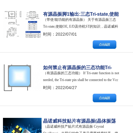
有源晶振脚1输出:三态Tri-state,使能
（带使/能功能的有源晶振） 关于有源晶振三态
OE,E/D及待机ST解释
Tri-state,使能OE, E/D及待机ST的知识，晶诺威科
技解释如下： 有源晶振（石英晶体振荡器）的脚
时间：2022/07/01
1（又被称之为1号脚或pin#1）通常是Output
Enable（OE）或者Enable/Disable (E/D)。也会叫做
Stand-by (…
如何禁止有源晶振的三态功能Tri-
（有源晶振的三态功能） If Tri-state function is not
State function？
needed, the Tri-state pin shall be connected to the Vcc
pin or left floating. There is an internal pullup res…
时间：2022/04/27
晶诺威科技贴片有源晶振(晶体振荡
（晶诺威科技产贴片式有源晶振 Crystal
器)尺寸及焊盘说明汇总