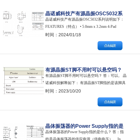
电…
晶诺威科技产有源晶振OSC5032系
晶诺威科技产有源晶振OSC5032系列说明如下：
列说明
FEATURES（特点） • 5.0mm x 3.2mm 4-Pad
Surface Mount Package 标准5.0mm x 3.2mm 4焊盘
时间：2024/01/18
表面贴装封装 • HCMOS/TTL Compatible Output
HCMOS输出 • …
有源晶振ST脚不用时可以悬空吗？
有源晶振ST脚不用时可以悬空吗？ 答：可以。 晶
诺威科技解释如下： 有源晶振ST脚指的是该脚具
备待机（Stand by）功能。如果不需要此功能，该
时间：2023/10/20
引脚（一般为有源晶振的1号脚）悬空处理即可。
晶体振荡器的Power Supply指的是
晶体振荡器的Power Supply指的是什么？ 答：指
什么？
的是晶体振荡器的供应电源（供电电压）。 In