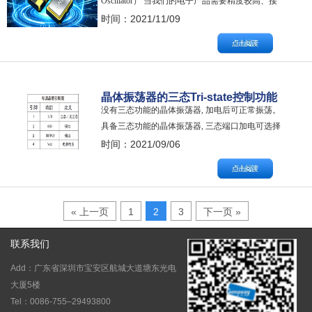
Oscillator） 当我们的电子产品需要精度较高、接
线尽可能简单的情况下就诞生了一种将起振电路
时间：2021/11/09
IC集成到与石英晶片一起封装到外壳里的晶振，
即有源晶振、石英晶体振荡器，其精密度与稳定
性高于无源晶振。 晶体振荡器只需要两个引脚即
可，即使做成4PIN的贴片…
晶体振荡器的三态Tri-state控制功能
没有三态功能的晶体振荡器, 加电后可正常振荡。
指的是什么?有E/D控制和无E/D控制
具备三态功能的晶体振荡器, 三态端口加电可选择
有什么区别？
使晶体振荡器不振荡功能， 以此来控制晶体振荡
时间：2021/09/06
器是否起振荡作用。 E/D控制英文为
Enable/Disable, Enable指的是“使该晶体振荡器具备
振荡功能”，而Disable则指的是“使该晶体振荡器不
具备…
« 上一页
1
2
3
下一页 »
联系我们
Add：广东省深圳市宝安区航城大道塘东光电
大厦5楼
Tel：0086-755–29493800