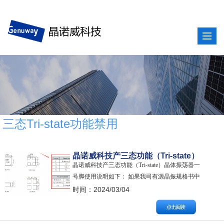
三态Tri-state功能禁用
晶诺威科技产三态功能（Tri-state）
晶诺威科技产三态功能（Tri-state）晶体振荡器一
晶体振荡器一号脚使用说明
号脚使用说明如下： 如果我司有源晶振规格书中
标注其一号脚具备三态功能（Tri-state），其使用
时间：2024/03/04
说明如下： 当一号脚处于悬空状态（Floating）或
为其输入电压为额定电压70%及以上，该晶振信号
输出功能激活 当一号脚接地（GND）或为其输入