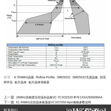
标签：
,
,
,
,
8.704MHz晶振
Reflow Profile
SMD5032
SMD5032无源晶振
回流
,
,
焊作业
贴片晶体
贴片晶体谐振器
上一篇:
26MHz高精度压控温补晶振VC-TCXO2520 料号1XXA26000MAA
下一篇:
61.44MHz压控晶体振荡器VCXO7050-6pin规格参数说明
联系我们