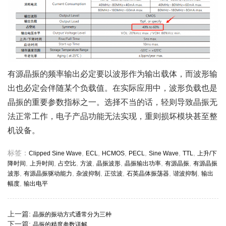
有源晶振的频率输出必定要以波形作为输出载体，而波形输
出也必定会伴随某个负载值。在实际应用中，波形负载也是
晶振的重要参数指标之一。选择不当的话，轻则导致晶振无
法正常工作，电子产品功能无法实现，重则损坏模块甚至整
机设备。
标签：
,
,
,
,
,
,
Clipped Sine Wave
ECL
HCMOS
PECL
Sine Wave
TTL
上升/下
,
,
,
,
,
,
,
降时间
上升时间
占空比
方波
晶振波形
晶振输出功率
有源晶振
有源晶振
,
,
,
,
,
,
波形
有源晶振驱动能力
杂波抑制
正弦波
石英晶体振荡器
谐波抑制
输出
,
幅度
输出电平
上一篇:
晶振的振动方式通常分为三种
下一篇:
晶振的精度参数详解