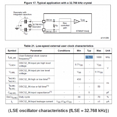
（LSE oscillator characteristics (fLSE = 32.768 kHz)）