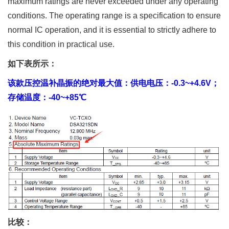
maximum ratings are never exceeded under any operating
conditions. The operating range is a specification to ensure
normal IC operation, and it is essential to strictly adhere to
this condition in practical use.
如下表所示：
该款压控温补晶振的绝对最大值：供电电压：-0.3~+4.6V；
存储温度：-40~+85℃
比较：