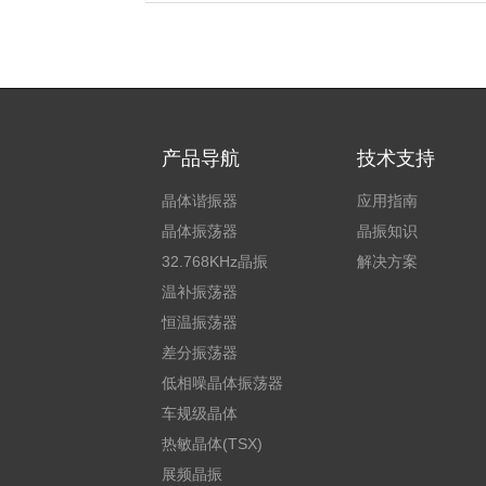
产品导航
技术支持
晶体谐振器
应用指南
晶体振荡器
晶振知识
32.768KHz晶振
解决方案
温补振荡器
恒温振荡器
差分振荡器
低相噪晶体振荡器
车规级晶体
热敏晶体(TSX)
展频晶振