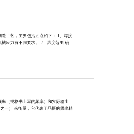
造工艺，主要包括五点如下： 1、焊接
械应力有不同要求。 2、温度范围 确
类…
频率（规格书上写的频率）和实际输出
，百万分之一） 来衡量，它代表了晶振的频率精