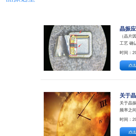
晶振
（晶片
工艺 确
定产品工
时间：202
关于
关于晶
频率之间
度。简单
时间：202