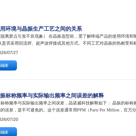
应用环境与晶振生产工艺之间的关系
因脱离胶点引发不良现象） 在晶振选型前，需了解终端产品的使用环境和制
认是否采用回流焊、超声波焊接或其他方式。不同工艺对晶振的热耐受和机
作温度区间-40℃至85℃等，影响晶振频率稳定性和封装选择。 3、产品
6/07/27
晶振标称频率与实际输出频率之间误差的解释
振标称频率与实际输出频率之间误差，晶诺威科技解释如下： 晶振的标称
的误差，是不可避免的。这个误差通常用PPM（Parts Per Million
来说，PPM值越小，这颗晶振就越精准。 如何理解与计算这…
6/07/20