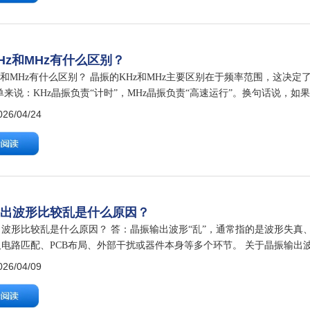
Hz和MHz有什么区别？
z和MHz有什么区别？ 晶振的KHz和MHz主要区别在于频率范围，这决
单来说：KHz晶振负责“计时”，MHz晶振负责“高速运行”。换句话说，如
MCU高速运行、通信数据处理，选MHz。两者在电路中各司其…
6/04/24
输出波形比较乱是什么原因？
出波形比较乱是什么原因？ 答：晶振输出波形“乱”，通常指的是波形失真
及电路匹配、PCB布局、外部干扰或器件本身等多个环节。 关于晶振输出
心电路匹配问题 负载电容不匹配： 如果实际电容与晶振规格书要求的负载
6/04/09