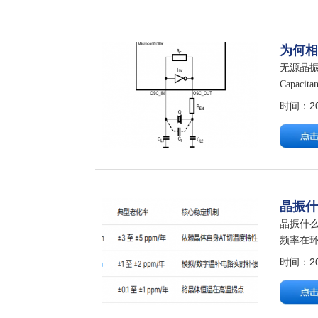
为何相
无源晶振
Capa
求。 负
时间：202
晶振
晶振什
频率在
一、核心
时间：202