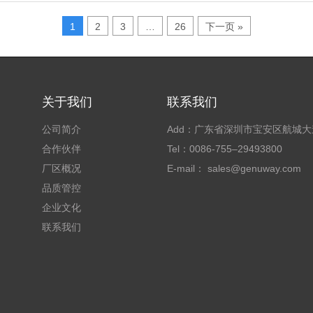
1
2
3
…
26
下一页 »
关于我们
联系我们
公司简介
Add：广东省深圳市宝安区航城
合作伙伴
Tel：0086-755–29493800
厂区概况
E-mail： sales@genuway.com
品质管控
企业文化
联系我们