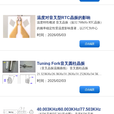
号）"。 其主要用途包括： 生成电子设备控制电
路（MCU/微控制器）的工作时序 作为通信设备的
频率基准 应用于时钟和定时器电路 …
温度对音叉型RTC晶振的影响
温度特性概述 音叉晶振（如32.768kHz RTC晶振）
的频率稳定性受温度影响显著，以25℃为中心
点，温度升高或降低均会导致频率下降，形成负
时间：2026/05/03
二次方抛物线的温度曲线。频率偏差与温度偏离
呈平方关系增长，即偏离25℃越多，频率漂移越
大。 温度系数与温漂量化 常见XY-cut音叉晶振的
温度系数约为-0.0…
Tuning Fork音叉圆柱晶振
（音叉晶振温频曲线） 音叉圆柱晶振
21.323KHz/26.3KHz/31.2KHz/31.252KHz
21.323KHz/26.3KHz/31.2KHz/31.252KHz/34.5KHz/40KHz/
电气参数电气参数如下： 两种尺寸可选：圆柱体
时间：2025/02/03
3mm*8mm、圆柱体2mm*6mm 1、Type型号：
Tu…
40.003KHz/60.003KHz/77.503KHz