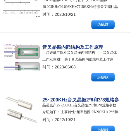
（KDS晶振DT-261尺寸图） 关于KDS晶振
特频音叉圆柱晶振10PF ±20PPM规
40.003KHz/60.003KHz/77.503KHz特频音叉圆柱晶
格参数
振10PF ±20PPM规格参数介绍如下： 品牌：KDS
时间：2023/10/21
晶振 NOMINAL FREQUENCY标称频率：
40.003KHz、60.003KHz、77.503KHz TYPE类别：
…
音叉晶振内部结构及工作原理
（晶诺威产圆柱音叉晶振内部结构） （音叉晶体
工作示意图） 关于音叉晶振内部结构及工作原
理，晶诺威科技介绍如下： 顾名思义，石英晶体
时间：2023/06/08
是由石英制成的。石英是一种天然物质，在地球
上随处可见，主要是石英砂和晶体形成的岩石
中。目前，石英是在高压釜中培养而成，比天然
石英具有更高的纯度。对于Y型音叉晶体，Y是指
25~200KHz音叉晶振2*6和3*8规格参
石…
晶诺威产25~200KHz音叉晶振2*6和3*8规格参数
数介绍
介绍如下： 主要特性: 频率范围:25-200KHz 2*6和
3*8圆柱形封装 适用于数码设备的所有时钟源 具
时间：2022/10/21
体电气参数如下： 电气参数 Electrical