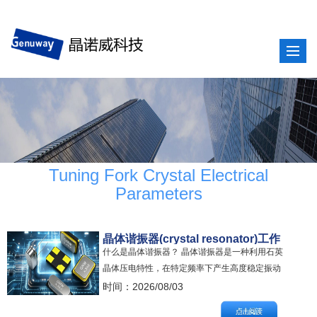
Tuning Fork Crystal Electrical
Parameters
晶体谐振器(crystal resonator)工作
什么是晶体谐振器？ 晶体谐振器是一种利用石英
原理及压电效应
晶体压电特性，在特定频率下产生高度稳定振动
的无源电子元件。 这种稳定振动与振荡电路结合
时间：2026/08/03
后，可用于生成电子电路的基准"节拍（时钟信