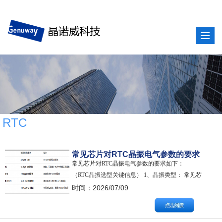
RTC
常见芯片对RTC晶振电气参数的要求
常见芯片对RTC晶振电气参数的要求如下：
（RTC晶振选型关键信息） 1、晶振类型： 常见芯
片设计使用两路独立的晶体振荡器。其中，RTC时
时间：2026/07/09
钟必须使用32.768kHz的无源晶体。这是低功耗定
时和休眠唤醒的时钟源。 2、关键负载电容
（CL）： 这是选型最重要的参数。根据常见芯片