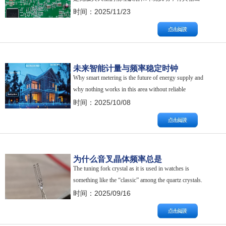
频率的准确度和稳定度提升到满足特定应用要求
时间：2025/11/23
的水平。 换句话说，这是一个在精度、成本和复
杂性之间取得平衡的过程。从几毛钱的普通晶振
到上千元的高稳晶振（OCXO），其核心区别就
在于为了对抗这些频偏因素所采用的技术和工
未来智能计量与频率稳定时钟
艺…
Why smart metering is the future of energy supply and
why nothing works in this area without reliable
frequency components and stable power sources? 为…
时间：2025/10/08
为什么音叉晶体频率总是
The tuning fork crystal as it is used in watches is
32.768kHz？
something like the “classic” among the quartz crystals.
Its frequency is always exactly 32.768 kHz…
时间：2025/09/16