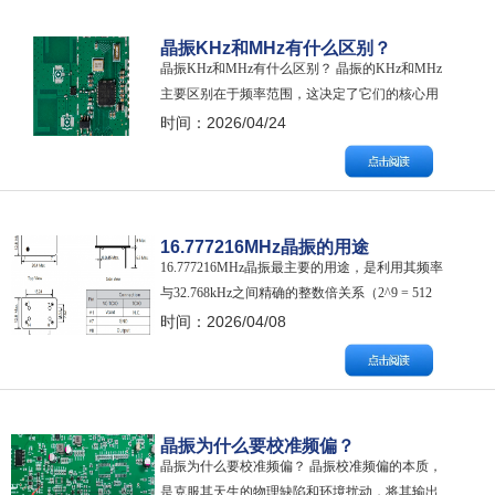
的典型设计…
晶振KHz和MHz有什么区别？
晶振KHz和MHz有什么区别？ 晶振的KHz和MHz
主要区别在于频率范围，这决定了它们的核心用
途、电路特性以及物理结构。 简单来说：KHz晶
时间：2026/04/24
振负责“计时”，MHz晶振负责“高速运行”。换句话
说，如果你需要计时、低功耗唤醒，选KHz；如
果你需要MCU高速运行、通信数据处理，选
MHz。两者在电路中各司其…
16.777216MHz晶振的用途
16.777216MHz晶振最主要的用途，是利用其频率
与32.768kHz之间精确的整数倍关系（2^9 = 512
倍），通过分频来生成高精度的实时时钟（RTC）
时间：2026/04/08
信号，同时它也是各种网络通信设备中的基础频
率参考源。 16.777216MHz晶振主要用途如下：
1、计时与实时时钟(RTC) 作为核心频率…
晶振为什么要校准频偏？
晶振为什么要校准频偏？ 晶振校准频偏的本质，
是克服其天生的物理缺陷和环境扰动，将其输出