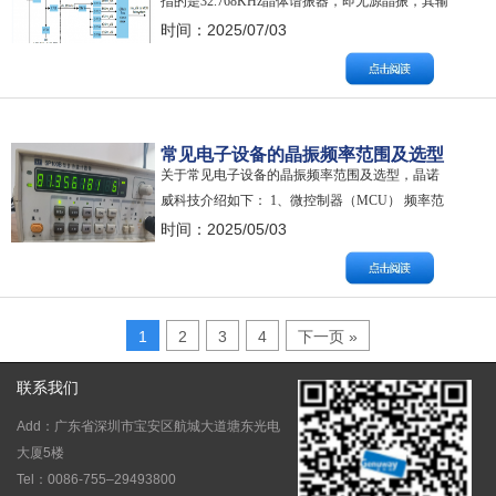
指的是32.768KHz晶体谐振器，即无源晶振，其输
出波形为正弦波（SINE WAVE），而不是方波。
时间：2025/07/03
晶体振荡器（有源晶振）输出的才是方波
（CMOS）。 举例如下： 32.768KHz晶体谐振器
SMD3215系列 32.768KHz晶体振荡器SMD…
常见电子设备的晶振频率范围及选型
关于常见电子设备的晶振频率范围及选型，晶诺
威科技介绍如下： 1、微控制器（MCU） 频率范
围：1 MHz ~ 48 MHz（常见），最高可达100
时间：2025/05/03
MHz以上。 选型建议：根据MCU的主频需求选
择，低功耗应用可选32.768 kHz。 2、嵌入式系统
频率范围：12 MHz ~ 50 MHz。 选型…
1
2
3
4
下一页 »
联系我们
Add：广东省深圳市宝安区航城大道塘东光电
大厦5楼
Tel：0086-755–29493800